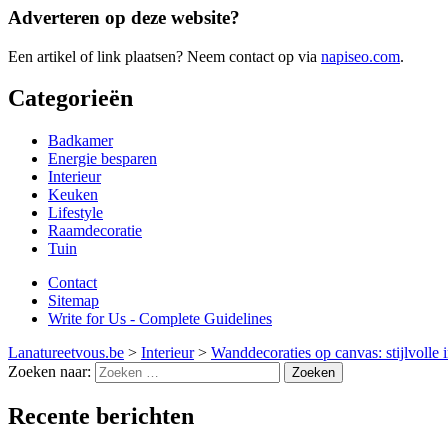
Adverteren op deze website?
Een artikel of link plaatsen? Neem contact op via
napiseo.com
.
Categorieën
Badkamer
Energie besparen
Interieur
Keuken
Lifestyle
Raamdecoratie
Tuin
Contact
Sitemap
Write for Us - Complete Guidelines
Lanatureetvous.be
>
Interieur
>
Wanddecoraties op canvas: stijlvolle 
Zoeken naar:
Recente berichten