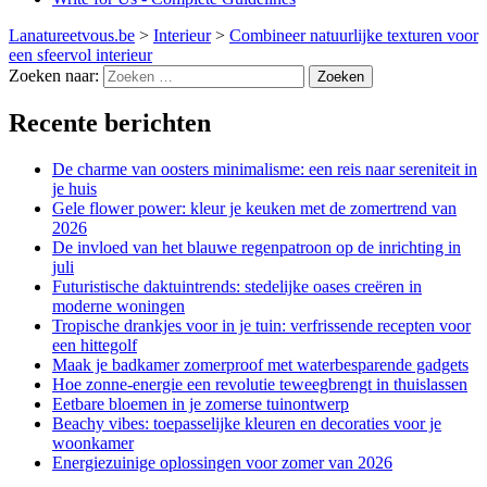
Lanatureetvous.be
>
Interieur
>
Combineer natuurlijke texturen voor
een sfeervol interieur
Zoeken naar:
Recente berichten
De charme van oosters minimalisme: een reis naar sereniteit in
je huis
Gele flower power: kleur je keuken met de zomertrend van
2026
De invloed van het blauwe regenpatroon op de inrichting in
juli
Futuristische daktuintrends: stedelijke oases creëren in
moderne woningen
Tropische drankjes voor in je tuin: verfrissende recepten voor
een hittegolf
Maak je badkamer zomerproof met waterbesparende gadgets
Hoe zonne-energie een revolutie teweegbrengt in thuislassen
Eetbare bloemen in je zomerse tuinontwerp
Beachy vibes: toepasselijke kleuren en decoraties voor je
woonkamer
Energiezuinige oplossingen voor zomer van 2026